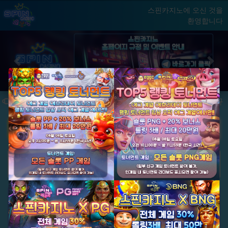
스핀카지노에 오신 것을
환영합니다
홈
게임
빅윈 클럽
닫기
Previous
Next
★ 국내 최초, 국내 슬롯 1등 에그계열 ★
★ 신규 