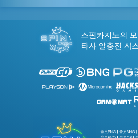
슬롯PNG | 슬롯BNG | 
슬롯EVO | 슬롯OP | 슬