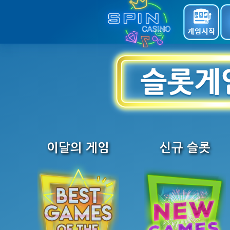
이달의 게임
신규 슬롯