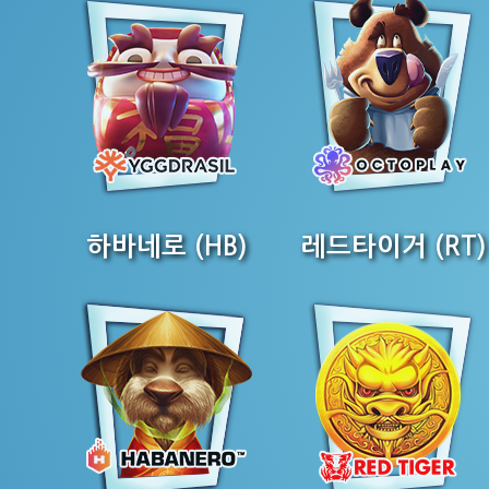
하바네로 (HB)
레드타이거 (RT)