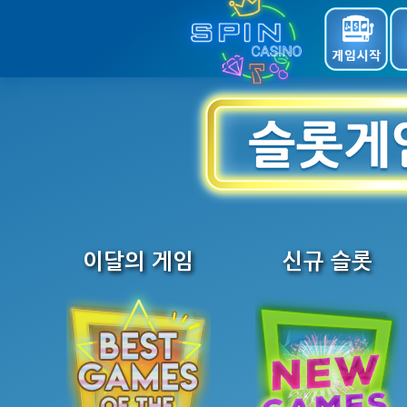
이달의 게임
신규 슬롯