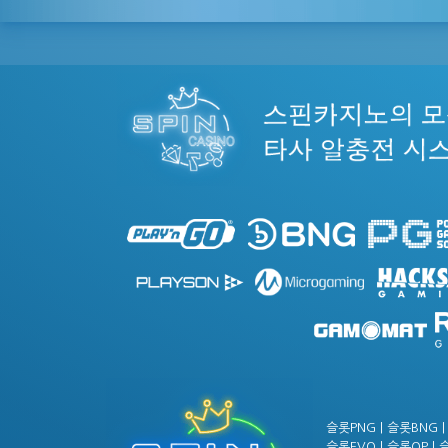
슬롯PNG | 슬롯BNG | 
슬롯EVO | 슬롯OP | 슬