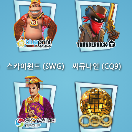
스카이윈드 (SWG)
씨큐나인 (CQ9)