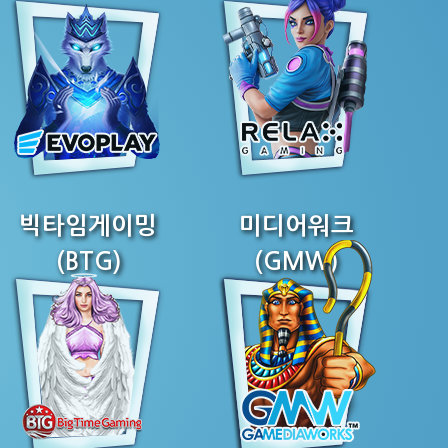
빅타임게이밍
미디어워크
(BTG)
(GMW)