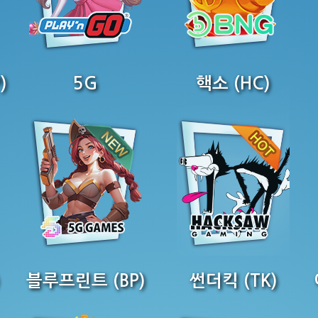
)
5G
핵소 (HC)
블루프린트 (BP)
썬더킥 (TK)