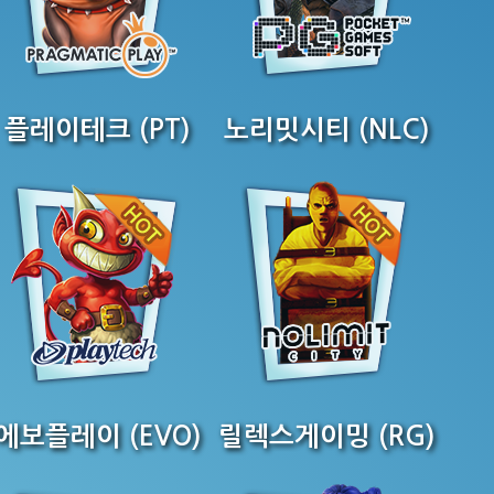
플레이테크 (PT)
노리밋시티 (NLC)
에보플레이 (EVO)
릴렉스게이밍 (RG)