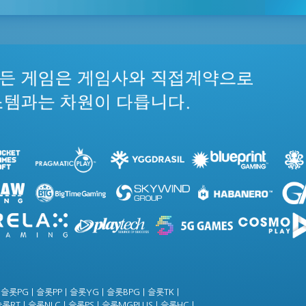
슬롯PG | 슬롯PP | 슬롯YG | 슬롯BPG | 슬롯TK |
롯RT | 슬롯NLC | 슬롯PS | 슬롯MGPLUS | 슬롯HC |