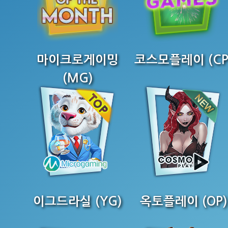
마이크로게이밍
코스모플레이 (CP
(MG)
이그드라실 (YG)
옥토플레이 (OP)