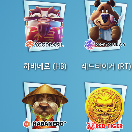
하바네로 (HB)
레드타이거 (RT)