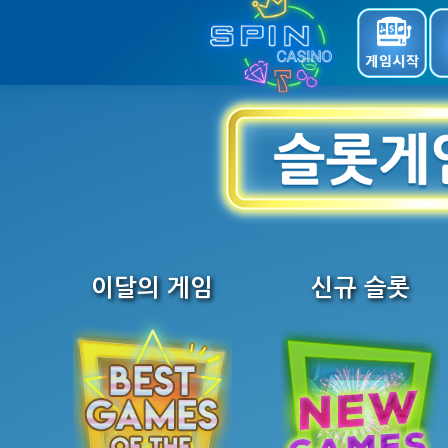
이달의 게임
신규 슬롯