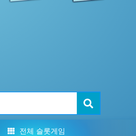
전체 슬롯게임