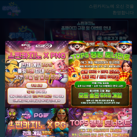
스핀카지노에 오신 것을
환영합니다
홈
게임
빅윈 클럽
닫기
Previous
Next
★ 국내 최초, 국내 슬롯 1등 에그계열 ★
★ 신규 