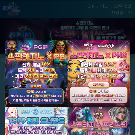
스핀카지노에 오신 것을
환영합니다
홈
게임
빅윈 클럽
닫기
Previous
Next
★ 국내 최초, 국내