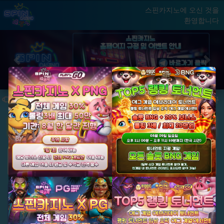
스핀카지노에 오신 것을
환영합니다
홈
게임
빅윈 클럽
닫기
Previous
Next
★ 국내 최초, 국내 슬롯 1등 에그계열 ★
★ 신규 